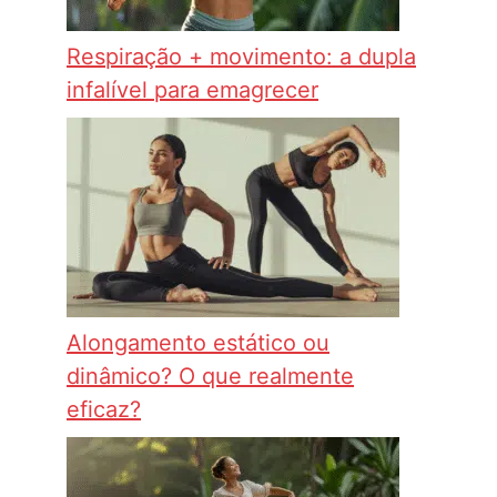
Respiração + movimento: a dupla
infalível para emagrecer
Alongamento estático ou
dinâmico? O que realmente
eficaz?