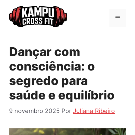
Pular
para
Menu
o
conteúdo
Dançar com
consciência: o
segredo para
saúde e equilíbrio
9 novembro 2025
Por
Juliana Ribeiro