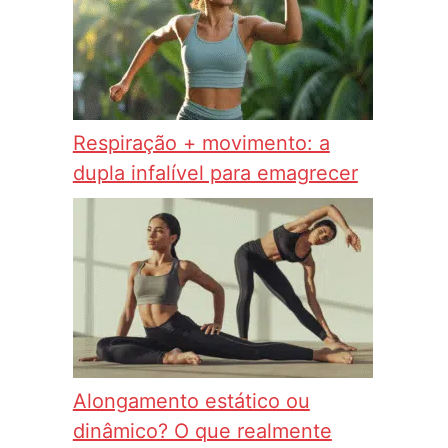
Respiração + movimento: a
dupla infalível para emagrecer
Alongamento estático ou
dinâmico? O que realmente