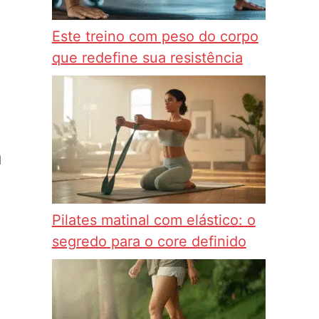
Este treino com peso do corpo
que redefine sua resistência
m
Pilates matinal com elástico: o
segredo para o core definido