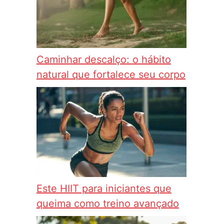
Caminhar descalço: o hábito
natural que fortalece seu corpo
Este HIIT para iniciantes que
queima como treino avançado