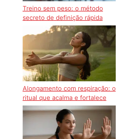
Treino sem peso: o método
secreto de definição rápida
Alongamento com respiração: o
ritual que acalma e fortalece