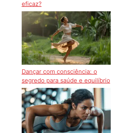
eficaz?
Dançar com consciência: o
segredo para saúde e equilíbrio