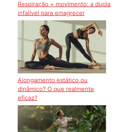
Respiração + movimento: a dupla
infalível para emagrecer
Alongamento estático ou
dinâmico? O que realmente
eficaz?